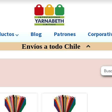
uctos ⌵
Blog
Patrones
Corporat
Envíos a todo Chile