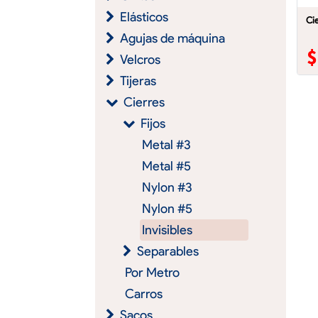
Elásticos
Cie
Agujas de máquina
Velcros
Tijeras
Cierres
Fijos
Metal #3
Metal #5
Nylon #3
Nylon #5
Invisibles
Separables
Por Metro
Carros
Sacos